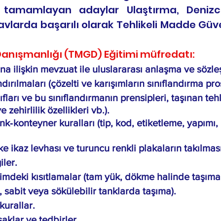
ni tamamlayan adaylar Ulaştırma, Denizc
ınavlarda başarılı olarak Tehlikeli Madde Gü
Danışmanlığı (TMGD) Eğitimi müfredatı:
ına ilişkin mevzuat ile uluslararası anlaşma ve sözle
dırılmaları (çözelti ve karışımların sınıflandırma pro
ıfları ve bu sınıflandırmanın prensipleri, taşınan tehl
zehirlilik özellikleri vb.).
nk‐konteyner kuralları (tip, kod, etiketleme, yapım
ke ikaz levhası ve turuncu renkli plakaların takılması
iler.
imdeki kısıtlamalar (tam yük, dökme halinde taşıma
 sabit veya sökülebilir tanklarda taşıma).
 kurallar.
saklar ve tedbirler.