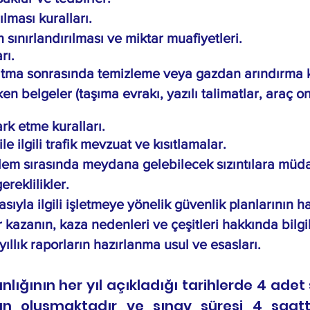
ılması kuralları.
sınırlandırılması ve miktar muafiyetleri.
rı.
tma sonrasında temizleme veya gazdan arındırma ku
n belgeler (taşıma evrakı, yazılı talimatlar, araç ona
ark etme kuralları.
le ilgili trafik mevzuat ve kısıtlamalar.
şlem sırasında meydana gelebilecek sızıntılara müda
gereklilikler.
sıyla ilgili işletmeye yönelik güvenlik planlarının h
r kazanın, kaza nedenleri ve çeşitleri hakkında bilg
yıllık raporların hazırlanma usul ve esasları.
lığının her yıl açıkladığı tarihlerde 4 adet
n oluşmaktadır ve sınav süresi 4 saatti