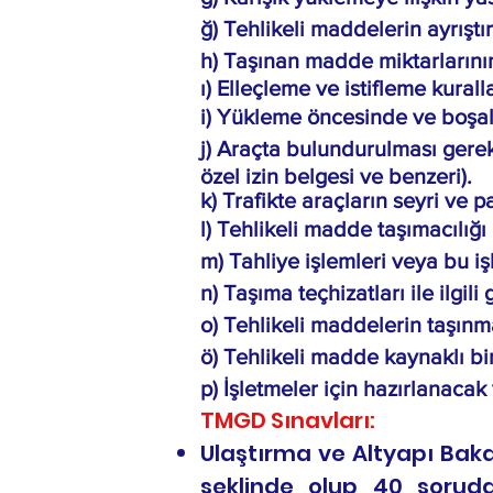
ğ) Tehlikeli maddelerin ayrıştır
h) Taşınan madde miktarlarının 
ı) Elleçleme ve istifleme kuralla
i) Yükleme öncesinde ve boşal
j) Araçta bulundurulması gereke
özel izin belgesi ve benzeri).
k) Trafikte araçların seyri ve p
l) Tehlikeli madde taşımacılığı i
m) Tahliye işlemleri veya bu i
n) Taşıma teçhizatları ile ilgili 
o) Tehlikeli maddelerin taşınma
ö) Tehlikeli madde kaynaklı bi
p) İşletmeler için hazırlanacak 
TMGD Sınavları:
Ulaştırma ve Altyapı Bakan
şeklinde olup 40 soruda