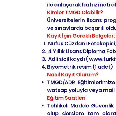
ile anlaşarak bu hizmeti ala
Kimler TMGD Olabilir?
Üniversitelerin lisans pr
ve sınavlarda başarılı oldu
Kayıt İçin Gerekli Belgeler:
Nüfus Cüzdanı Fotokopisi
4 Yıllık Lisans Diploma Fot
Adli sicil kaydı (
www.turki
Biyometrik resim (1 adet)
Nasıl Kayıt Olurum?
TMGD/ADR Eğitimlerimize 
watsap yoluyla veya mail 
Eğitim Saatleri
Tehlikeli Madde Güvenlik
olup derslere tam olar