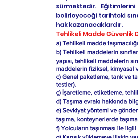
sürmektedir. Eğitimleri
belirleyeceği tarihteki s
hak kazanacaklardır.
Tehlikeli Madde Güvenlik 
a) Tehlikeli madde taşımacılığ
b) Tehlikeli maddelerin sınıflan
yapısı, tehlikeli maddelerin sın
maddelerin fiziksel, kimyasal ve 
c) Genel paketleme, tank ve ta
testler).
ç) İşaretleme, etiketleme, tehli
d) Taşıma evrakı hakkında bilg
e) Sevkiyat yöntemi ve gönder
taşıma, konteynerlerde taşıma,
f) Yolcuların taşınması ile ilgili
g) Karışık yüklemeye ilişkin ya