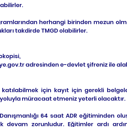
bilirler.
ogramlarından herhangi birinden mezun olmu
kları takdirde TMGD olabilirler.
,
okopisi,
ye.gov.tr
adresinden e-devlet şifreniz ile alabi
katılabilmek için kayıt için gerekli belge
yoluyla müracaat etmeniz yeterli olacaktır.
 Danışmanlığı 64 saat ADR eğitiminden olu
ak devam zorunludur. Eğitimler ardı ard