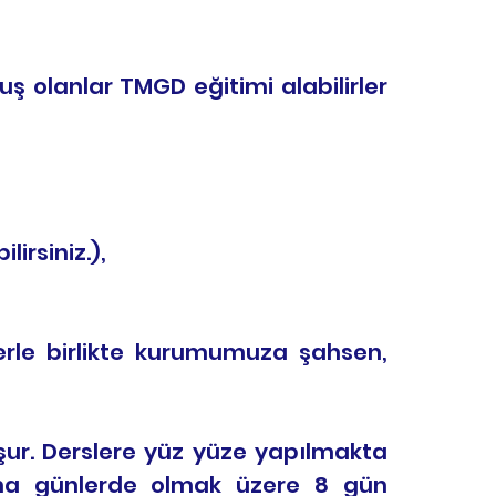
ş olanlar TMGD eğitimi alabilirler
lirsiniz.),
lerle birlikte kurumumuza şahsen,
şur. Derslere yüz yüze yapılmakta
ına günlerde olmak üzere 8 gün