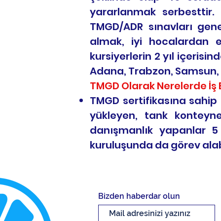
yararlanmak serbesttir.
TMGD/ADR sınavları genel
almak, iyi hocalardan 
kursiyerlerin 2 yıl içeris
Adana, Trabzon, Samsun, Di
TMGD Olarak Nerelerde İş 
TMGD sertifikasına sahip 
yükleyen, tank konteyner
danışmanlık yapanlar 5 a
kuruluşunda da görev alabi
Bizden haberdar olun