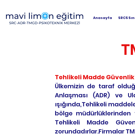
Anasayfa
SRC5 Sın
T
Tehlikeli Madde Güvenlik 
Ülkemizin de taraf olduğu
Anlaşması (ADR) ve Ul
ışığında,Tehlikeli maddele
bölge müdürlüklerinden f
Tehlikeli Madde Güve
zorundadırlar.Firmalar TM