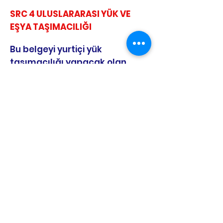
SRC 4 ULUSLARARASI YÜK VE
EŞYA TAŞIMACILIĞI
Bu belgeyi yurtiçi yük
taşımacılığı yapacak olan
sürücüler alır. Eğitim süresi
toplam 36 saattir.
SRC 3 belgesini kimler alır?
Yurtiçi yük ve eşya taşımacılığı
yapanlar,
SRC 4 belgesini almanın
şartları;
63 yaşından büyük olmamaları,
Kullanacağı araca göre sürücü
belgesine sahip olmaları,